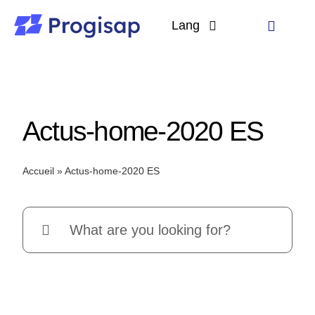
Passer
au
Lang
Toggle
contenu
Navigati
Langues
Solutions
A propos
Actus-home-2020 ES
Clients
Accueil
»
Actus-home-2020 ES
Ressources
Rechercher: