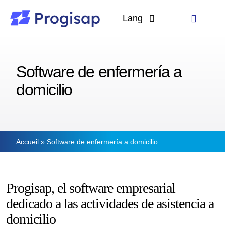
Passer
au
Lang
Toggle
contenu
Navigati
Langues
Solutions
Software de enfermería a
A propos
domicilio
Clients
Ressources
Accueil
»
Software de enfermería a domicilio
Progisap, el software empresarial
dedicado a las actividades de asistencia a
domicilio