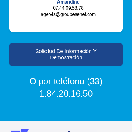
Amandine
07.44.09.53.78
agervis@groupesenef.com
Solicitud De Información Y
Demostración
O por teléfono (33)
1.84.20.16.50