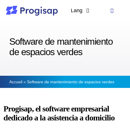
Passer
au
Lang
Toggle
contenu
Navigati
Langues
Solutions
Software de mantenimiento
A propos
de espacios verdes
Clients
Ressources
Accueil
»
Software de mantenimiento de espacios verdes
Progisap, el software empresarial
dedicado a la asistencia a domicilio