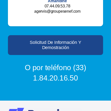
Amandine
07.44.09.53.78
agervis@groupesenef.com
Solicitud De Información Y
Demostración
O por teléfono (33)
1.84.20.16.50